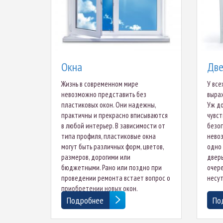
Окна
Две
Жизнь в современном мире
У все
невозможно представить без
выраж
пластиковых окон. Они надежны,
Уж до
практичны и прекрасно вписываются
чувст
в любой интерьер. В зависимости от
безоп
типа профиля, пластиковые окна
невоз
могут быть различных форм, цветов,
одно 
размеров, дорогими или
дверь
бюджетными. Рано или поздно при
очере
проведении ремонта встает вопрос о
несут
приобретении новых окон.
Подробнее
По