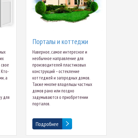
Порталы и коттеджи
мых
Наверное, самое интересное и
их
необычное направление для
 свое
производителей пластиковых
 Кто-
конструкций – остекление
и, а
коттеджей и загородных домов.
Также многие владельцы частных
домов рано или поздно
у для
задумываются о приобретении
порталов.
Подробнее