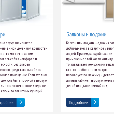
ри
Балконы и лоджии
х на слуху знаменитое
Балкон или лоджия – одно из са
ение «мой дом – моя крепость».
любимых мест в квартире у мног
ма-то мы точно хотим
людей. Причем, каждый находит
вовать себя в комфорте и
применение этой части жилища.
асности. Без дверей
то заваливает ненужными вещам
можно представить себе ни
кто-то наоборот эти метры
жилое помещение. Если входная
использует по максиму – делает
 должна быть прочной в первую
личный кабинет, игровую комнат
дь, то межкомнатные двери не
детей или даже зимний сад.
 каких-то защитных функций.
дробнее
Подробнее